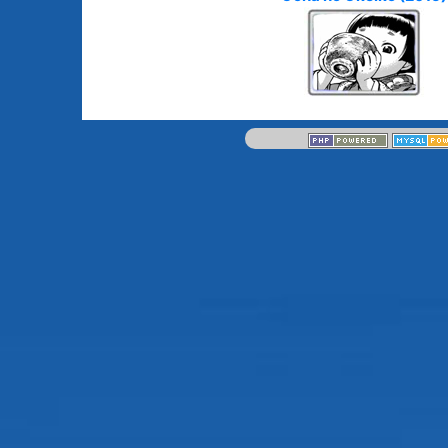
Animes licenciés
(256)
Mangas terminés
(Privés) (132)
Animes abandonnés
(13)
Mangas terminés
(Publics) (88)
Tous les animes (604)
Mangas en pause (7
Mangas licenciés (1
Mangas abandonné
(0)
Tous les mangas
(273)