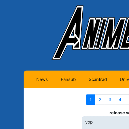
News
Fansub
Scantrad
Univ
Animes futurs (0)
Mangas futurs (12)
1
(actuelle)
2
3
4
Animes en cours (1)
Mangas en cours
(Privés) (4)
release 
Animes terminés
yop
(334)
Mangas en cours
(Publics) (11)