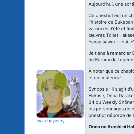
Aujourd'hui, une sorti
Animes licenciés
(256)
Mangas terminés
Ce oneshot est un cha
(Privés) (132)
l'histoire de Sukeban
Animes abandonnés
vacances d'été et fin
(13)
Mangas terminés
(Publics) (88)
œuvres Toilet Hakase
Yanagisawa) — oui, c'
Tous les animes (604)
Mangas en pause (7
Je tiens à remercier 
de Kurumada Legend'
Mangas licenciés (1
À noter que ce chapi
Mangas abandonné
et en couleurs !
(0)
Synopsis : Il s'agit d
Tous les mangas
Hakase, Onna Darake 
(273)
34 du Weekly Shōnen 
les personnages de c
oneshot déborde de l
wakabayashy
Onna no Arashi ni H