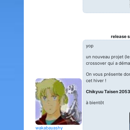
release 
yop
un nouveau projet (le
crossover qui a démar
On vous présente donc
cet hiver !
Chikyuu Taisen 2053
à bientôt
wakabayashy