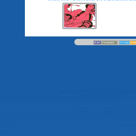
Animes licenciés
(256)
Mangas terminés
(Privés) (132)
Animes abandonnés
(13)
Mangas terminés
(Publics) (88)
Tous les animes (604)
Mangas en pause (7
Mangas licenciés (1
Mangas abandonné
(0)
Tous les mangas
(273)