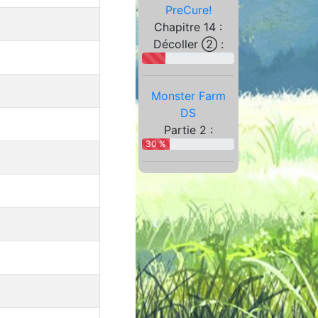
PreCure!
Chapitre 14 :
Décoller ② :
Monster Farm
DS
Partie 2 :
30 %