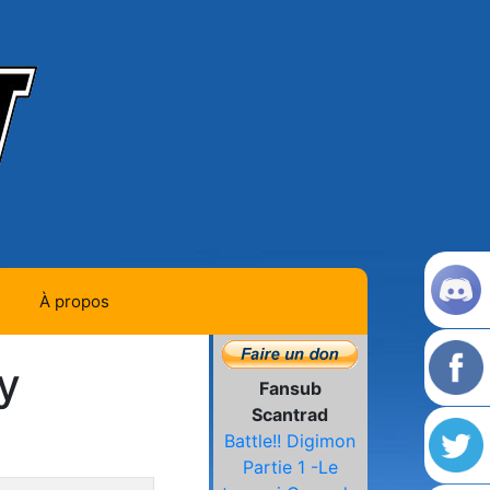
À propos
Contact
y
Fansub
Histoire de la team
Scantrad
la dernière page
Battle!! Digimon
L'équipe
Partie 1 -Le