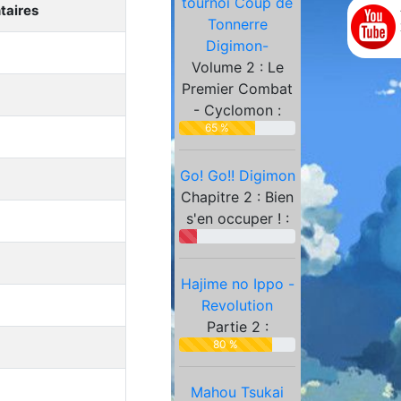
tournoi Coup de
Partenaires
aires
Tonnerre
Digimon-
Volume 2 : Le
Premier Combat
- Cyclomon :
65 %
Go! Go!! Digimon
Chapitre 2 : Bien
s'en occuper ! :
Hajime no Ippo -
Revolution
Partie 2 :
80 %
Mahou Tsukai