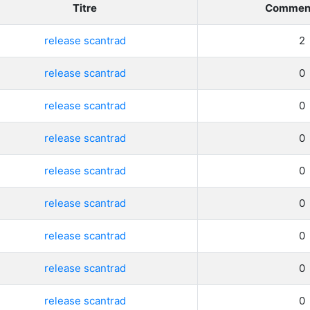
Titre
Comment
licenciés
Mangas terminés
(Privés) (132)
release scantrad
2
 abandonnés
Mangas terminés
release scantrad
0
(Publics) (88)
s animes (604)
release scantrad
0
Mangas en pause (7)
release scantrad
0
Mangas licenciés (19)
release scantrad
0
Mangas abandonnés
(0)
release scantrad
0
Tous les mangas
(273)
release scantrad
0
release scantrad
0
release scantrad
0