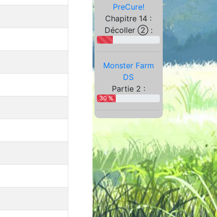
PreCure!
Chapitre 14 :
Décoller ② :
Monster Farm
DS
Partie 2 :
30 %