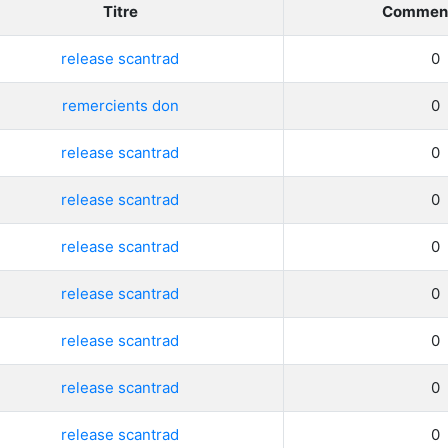
Titre
Comment
licenciés
Mangas terminés
(Privés) (132)
release scantrad
0
 abandonnés
Mangas terminés
remercients don
0
(Publics) (88)
s animes (604)
release scantrad
0
Mangas en pause (7)
release scantrad
0
Mangas licenciés (19)
release scantrad
0
Mangas abandonnés
(0)
release scantrad
0
Tous les mangas
(273)
release scantrad
0
release scantrad
0
release scantrad
0