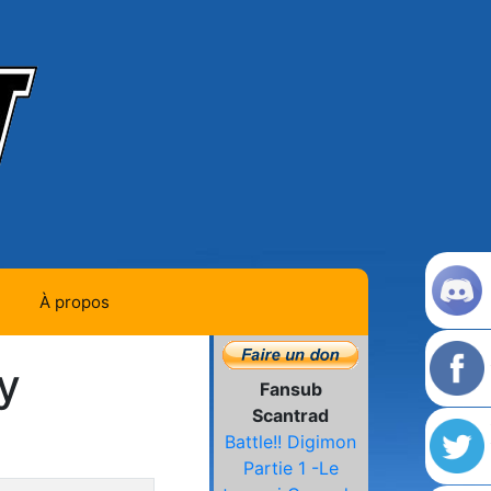
À propos
Contact
y
Fansub
Histoire de la team
Scantrad
a dernière page
Battle!! Digimon
L'équipe
Partie 1 -Le