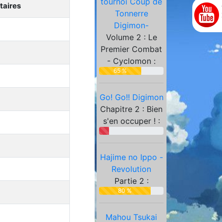
tournoi Coup de
Partenaires
aires
Tonnerre
Digimon-
Volume 2 : Le
Premier Combat
- Cyclomon :
65 %
Go! Go!! Digimon
Chapitre 2 : Bien
s'en occuper ! :
Hajime no Ippo -
Revolution
Partie 2 :
80 %
Mahou Tsukai