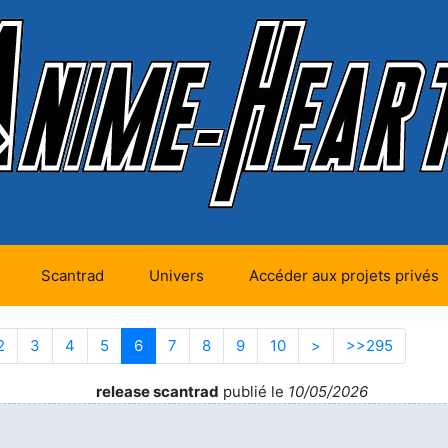
Scantrad
Univers
Accéder aux projets privés
futurs (0)
Mangas futurs (12)
a première page
e précédente
2
3
4
5
6
(actuelle)
7
8
9
10
>
Page suivante
>>295
Aller à
en cours (1)
Mangas en cours
(Privés) (4)
release scantrad
publié le
10/05/2026
 terminés
Mangas en cours
(Publics) (11)