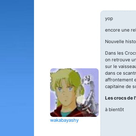
yop
encore une re
Nouvelle histo
Dans les Crocs
on retrouve un
sur le vaisse
dans ce scantr
affrontement 
capitaine de 
Les crocs de l
à bientôt
wakabayashy