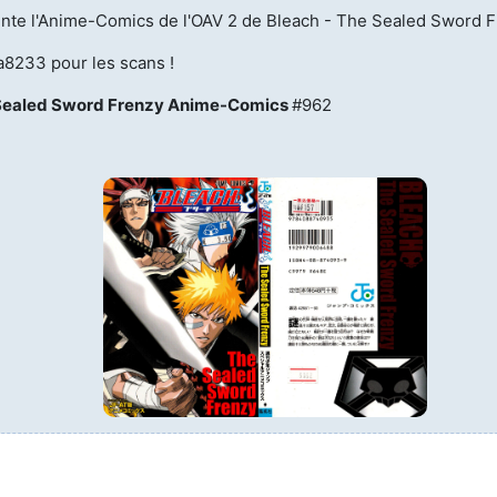
nte l'Anime-Comics de l'OAV 2 de Bleach - The Sealed Sword F
licenciés
Mangas terminés
(Privés) (132)
a8233 pour les scans !
 abandonnés
 Sealed Sword Frenzy Anime-Comics
#962
Mangas terminés
(Publics) (88)
s animes (604)
Mangas en pause (7)
Mangas licenciés (19)
Mangas abandonnés
(0)
Tous les mangas
(273)