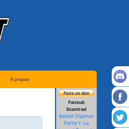
À propos
Contact
 la dernière page
Fansub
Histoire de la team
Scantrad
Battle!! Digimon
L'équipe
Partie 1 -Le