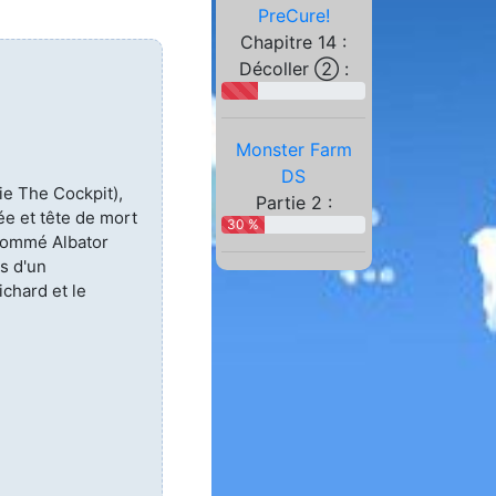
PreCure!
Chapitre 14 :
Décoller ② :
Monster Farm
DS
ie The Cockpit),
Partie 2 :
ée et tête de mort
30 %
rnommé Albator
s d'un
chard et le