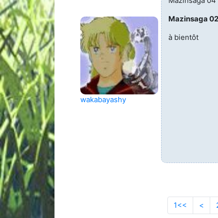
Mazinsaga 04
Mazinsaga 0
à bientôt
wakabayashy
1<<
Aller à l
<
Pag