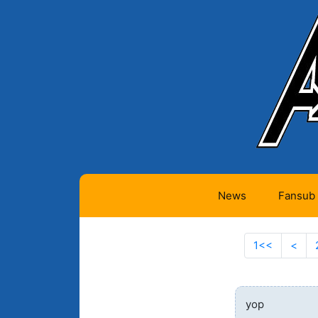
News
Fansub
Animes 
1<<
Aller à l
<
Pag
Animes 
Animes
(334)
yop