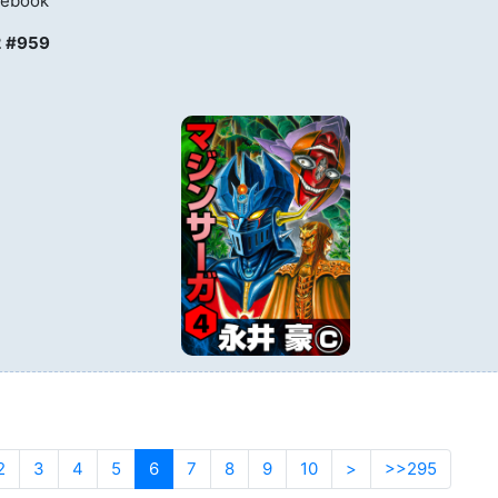
 ebook
2
#959
a première page
e précédente
2
3
4
5
6
(actuelle)
7
8
9
10
>
Page suivante
>>295
Aller à