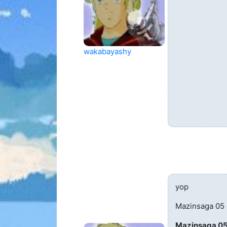
wakabayashy
yop
Mazinsaga 05
Mazinsaga 0