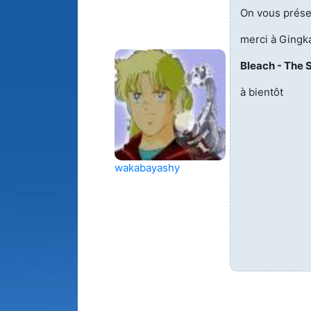
On vous prése
Animes 
(256)
merci à Gingk
Animes
Bleach - The
(13)
à bientôt
Tous le
wakabayashy