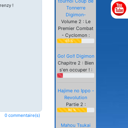
tournoi Coup de
Partenaires
renzy !
Tonnerre
Digimon-
Volume 2 : Le
Premier Combat
- Cyclomon :
65 %
Go! Go!! Digimon
Chapitre 2 : Bien
s'en occuper ! :
Hajime no Ippo -
Revolution
Partie 2 :
80 %
0 commentaire(s)
Mahou Tsukai