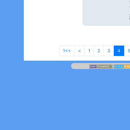
1<<
Aller à la première page
<
Page précédente
1
2
3
4
(actu