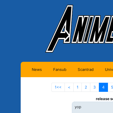
News
Fansub
Scantrad
Univ
Animes futurs (0)
Mangas futurs (12)
1<<
Aller à la première page
<
Page précédente
1
2
3
4
(actu
Animes en cours (1)
Mangas en cours
(Privés) (4)
release 
Animes terminés
yop
(334)
Mangas en cours
(Publics) (11)