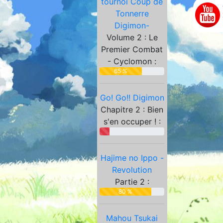
tournoi Coup de
Partenaires
Tonnerre
Digimon-
Volume 2 : Le
Premier Combat
- Cyclomon :
65 %
Go! Go!! Digimon
Chapitre 2 : Bien
s'en occuper ! :
Hajime no Ippo -
Revolution
Partie 2 :
80 %
Mahou Tsukai