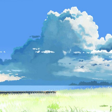
Animes 
(256)
Animes
(13)
Tous le