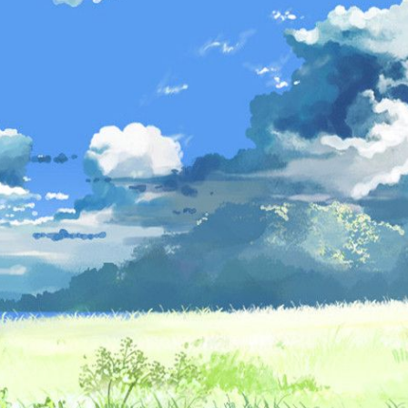
licenciés
Mangas terminés
(Privés) (132)
 abandonnés
Mangas terminés
(Publics) (88)
s animes (604)
Mangas en pause (7)
Mangas licenciés (19)
Mangas abandonnés
(0)
Tous les mangas
(273)