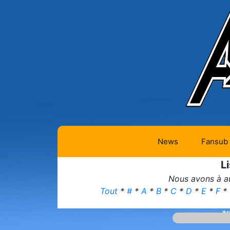
News
Fansub
L
Animes 
Nous avons à au
Animes 
Tout
*
#
*
A
*
B
*
C
*
D
*
E
*
F
*
Animes
(334)