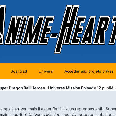
Scantrad
Univers
Accéder aux projets privés
futurs (0)
Mangas futurs (12)
uper Dragon Ball Heroes - Universe Mission Episode 12
publié 
en cours (1)
Mangas en cours
(Privés) (4)
 terminés
 temps à arriver, mais il est enfin là ! Nous reprenons enfin Supe
Mangas en cours
(Publics) (11)
mais sous-titré
Universe Mission
, pour éviter toute confusion a