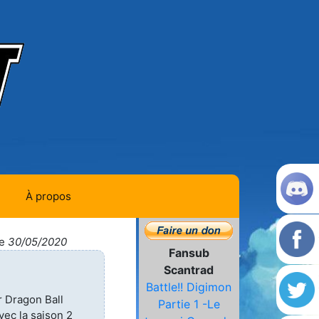
À propos
Contact
le
30/05/2020
Fansub
Histoire de la team
Scantrad
Battle!! Digimon
L'équipe
r Dragon Ball
Partie 1 -Le
vec la saison 2