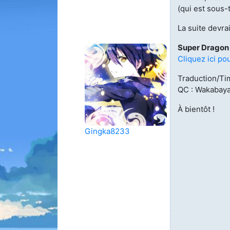
(qui est sous-
Animes 
(256)
La suite devrai
Animes
Super Dragon 
(13)
Cliquez ici pou
Tous le
Traduction/Ti
QC : Wakabay
À bientôt !
Gingka8233