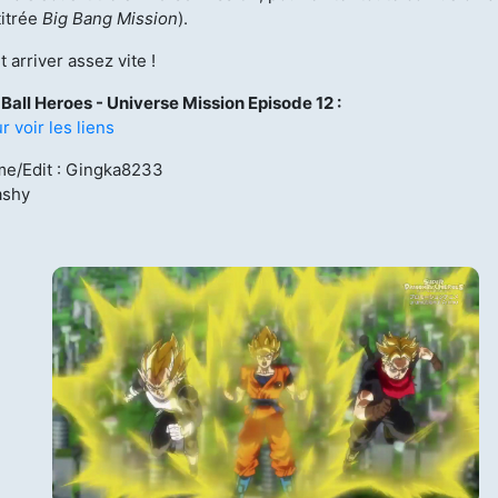
titrée
Big Bang Mission
).
licenciés
Mangas terminés
(Privés) (132)
t arriver assez vite !
 abandonnés
Ball Heroes - Universe Mission Episode 12 :
Mangas terminés
(Publics) (88)
r voir les liens
s animes (604)
me/Edit : Gingka8233
Mangas en pause (7)
ashy
Mangas licenciés (19)
Mangas abandonnés
(0)
Tous les mangas
(273)