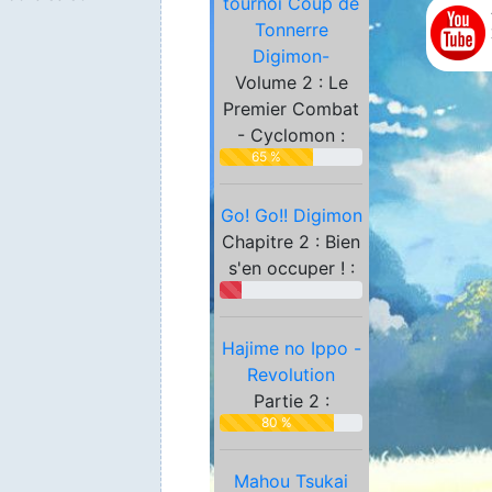
tournoi Coup de
Partenaires
Tonnerre
Digimon-
Volume 2 : Le
Premier Combat
- Cyclomon :
65 %
Go! Go!! Digimon
Chapitre 2 : Bien
s'en occuper ! :
Hajime no Ippo -
Revolution
Partie 2 :
80 %
Mahou Tsukai