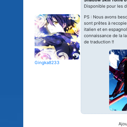
Disponible pour les d
Animes licenciés
(256)
Mangas terminés
(Privés) (132)
PS : Nous avons beso
sont prêtes à recopi
Animes abandonnés
(13)
Mangas terminés
italien et en espagn
(Publics) (88)
connaissance de la la
Tous les animes (604)
de traduction !!
Mangas en pause (7
Mangas licenciés (1
Gingka8233
Mangas abandonné
(0)
Tous les mangas
(273)
Ajou