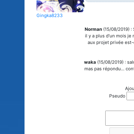
Animes licenciés
(256)
Mangas terminés
Gingka8233
(Privés) (132)
Animes abandonnés
(13)
Norman
Mangas terminés
(15/08/2019) :
(Publics) (88)
il y a plus d'un mois j
aux projet privée est
Tous les animes (604)
Mangas en pause (7
Mangas licenciés (1
waka
(15/08/2019) :
sal
mas pas répondu... co
Mangas abandonné
(0)
Ajou
Tous les mangas
Pseudo
(273)