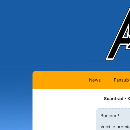
News
Fansub
Animes 
Scantrad - 
Animes 
Bonjour !
Animes
(334)
Voici le premi