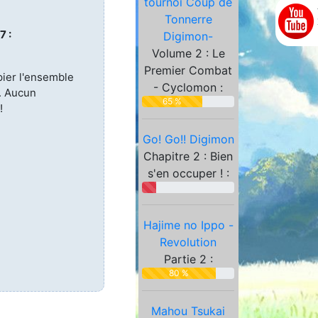
tournoi Coup de
Partenaires
Tonnerre
7 :
Digimon-
Volume 2 : Le
Premier Combat
pier l'ensemble
- Cyclomon :
. Aucun
65 %
!
Go! Go!! Digimon
Chapitre 2 : Bien
s'en occuper ! :
Hajime no Ippo -
Revolution
Partie 2 :
80 %
Mahou Tsukai