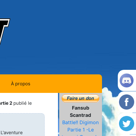
À propos
Contact
rtie 2
publié le
Fansub
Histoire de la team
Scantrad
Battle!! Digimon
L'équipe
Partie 1 -Le
 L'aventure