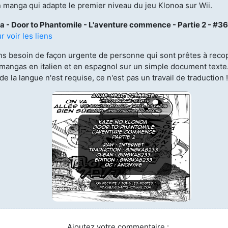
manga qui adapte le premier niveau du jeu Klonoa sur Wii.
licenciés
Mangas terminés
a - Door to Phantomile -
L'aventure commence - Partie 2 - #36
(Privés) (132)
r voir les liens
 abandonnés
Mangas terminés
ns besoin de façon urgente de personne qui sont prêtes à reco
(Publics) (88)
 mangas en italien et en espagnol sur un simple document texte
s animes (604)
e la langue n'est requise, ce n'est pas un travail de traduction !
Mangas en pause (7)
Mangas licenciés (19)
Mangas abandonnés
(0)
Tous les mangas
(273)
Ajoutez votre commentaire :