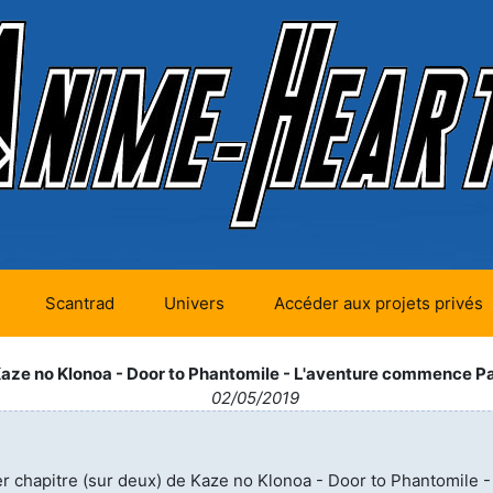
Scantrad
Univers
Accéder aux projets privés
futurs (0)
Mangas futurs (12)
Kaze no Klonoa - Door to Phantomile - L'aventure commence Pa
02/05/2019
en cours (1)
Mangas en cours
(Privés) (4)
 terminés
Mangas en cours
er chapitre (sur deux) de Kaze no Klonoa - Door to Phantomile -
(Publics) (11)