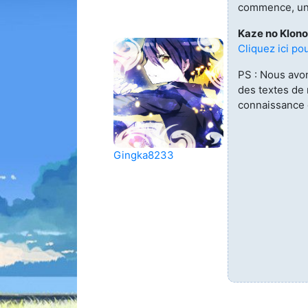
commence, un 
Animes 
(256)
Kaze no Klono
Cliquez ici pou
Animes
(13)
PS : Nous avo
des textes de
Tous le
connaissance d
Gingka8233