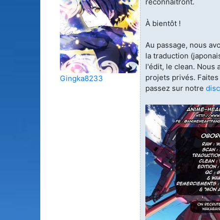
reconnaîtront.
À bientôt !
Au passage, nous avo
la traduction (japonai
l'édit, le clean. Nou
projets privés. Faite
Gingka8233
passez sur notre
dis