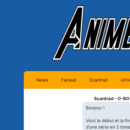
News
Fansub
Scantrad
Univ
Animes futurs (0)
Mangas futurs (12)
Scantrad - O-BO
Animes en cours (1)
Mangas en cours
Bonjour !
(Privés) (4)
Animes terminés
Voici le début et la fi
(334)
Mangas en cours
d'une série en 2 tom
(Publics) (11)