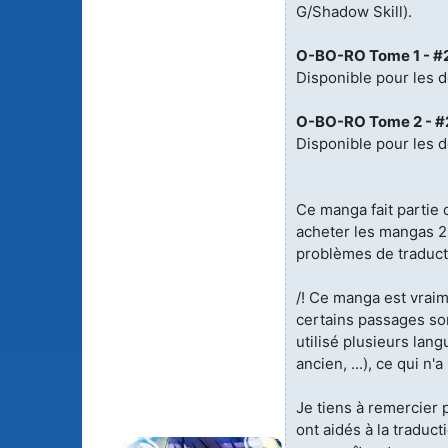
G/Shadow Skill).
Animes licenciés
(256)
Mangas terminés
(Privés) (132)
O-BO-RO Tome 1 - #2
Disponible pour les d
Animes abandonnés
(13)
Mangas terminés
(Publics) (88)
O-BO-RO Tome 2 - #
Tous les animes (604)
Disponible pour les d
Mangas en pause (7
Mangas licenciés (1
Ce manga fait partie 
acheter les mangas 2 
Mangas abandonné
problèmes de traduct
(0)
/! Ce manga est vraime
Tous les mangas
certains passages so
(273)
utilisé plusieurs langu
ancien, ...), ce qui n'a 
Je tiens à remercier 
ont aidés à la traduct