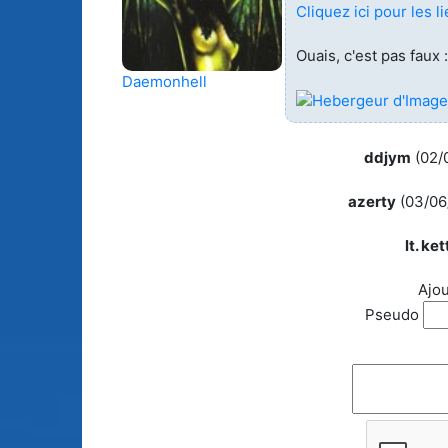
Cliquez ici pour les li
Animes licenciés
(256)
Mangas terminés
(Privés) (132)
Ouais, c'est pas faux :
Daemonhell
Animes abandonnés
(13)
Mangas terminés
(Publics) (88)
Tous les animes (604)
Mangas en pause (7
ddjym
(02/
azerty
(03/06
Mangas licenciés (1
lt. ke
Mangas abandonné
(0)
Ajou
Tous les mangas
Pseudo
(273)