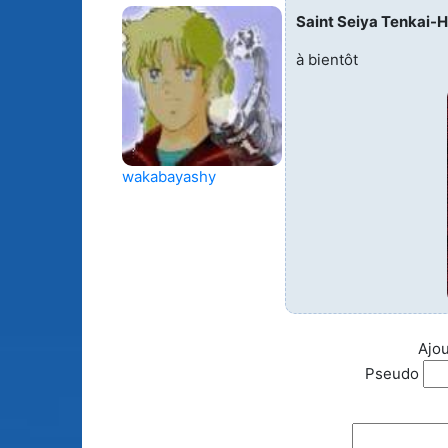
Saint Seiya Tenkai-H
Animes licenciés
(256)
Mangas terminés
(Privés) (132)
à bientôt
Animes abandonnés
(13)
Mangas terminés
(Publics) (88)
Tous les animes (604)
Mangas en pause (7
wakabayashy
Mangas licenciés (1
Mangas abandonné
(0)
Tous les mangas
(273)
Ajou
Pseudo