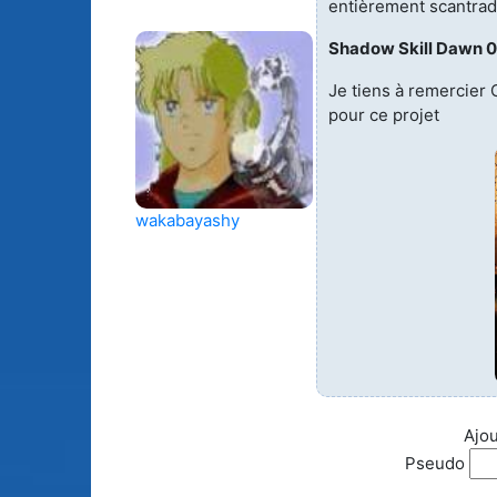
entièrement scantrad
Animes licenciés
(256)
Mangas terminés
Shadow Skill Dawn 0
(Privés) (132)
Je tiens à remercier
Animes abandonnés
(13)
Mangas terminés
pour ce projet
(Publics) (88)
Tous les animes (604)
Mangas en pause (7
wakabayashy
Mangas licenciés (1
Mangas abandonné
(0)
Tous les mangas
(273)
Ajou
Pseudo