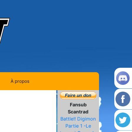
À propos
Contact
Fansub
Histoire de la team
Scantrad
Battle!! Digimon
L'équipe
Partie 1 -Le