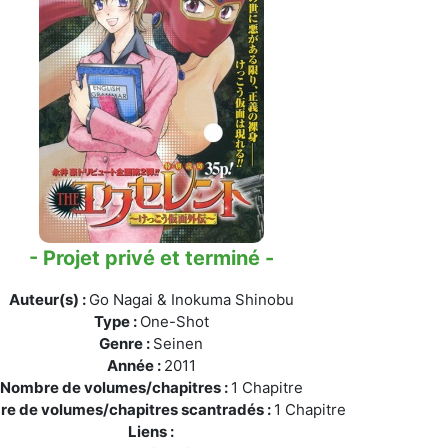
licenciés
Mangas terminés
(Privés) (132)
 abandonnés
Mangas terminés
(Publics) (88)
s animes (604)
Mangas en pause (7)
Mangas licenciés (19)
Mangas abandonnés
- Projet privé et terminé -
(0)
Auteur(s) :
Go Nagai & Inokuma Shinobu
Tous les mangas
Type :
One-Shot
(273)
Genre :
Seinen
Année :
2011
Nombre de volumes/chapitres :
1 Chapitre
e de volumes/chapitres scantradés :
1 Chapitre
Liens :