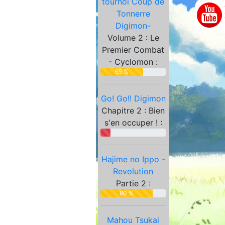
tournoi Coup de
Partenaires
Tonnerre
Digimon-
Volume 2 : Le
Premier Combat
- Cyclomon :
65 %
Go! Go!! Digimon
Chapitre 2 : Bien
s'en occuper ! :
Hajime no Ippo -
Revolution
Partie 2 :
80 %
Mahou Tsukai