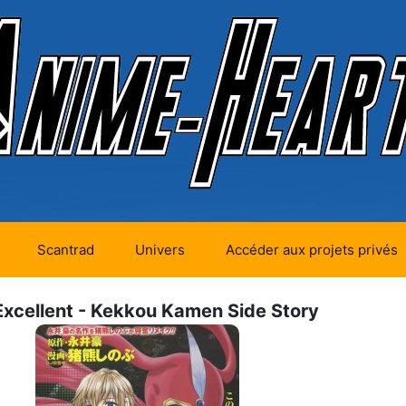
Scantrad
Univers
Accéder aux projets privés
futurs (0)
Mangas futurs (12)
Excellent - Kekkou Kamen Side Story
en cours (1)
Mangas en cours
(Privés) (4)
 terminés
Mangas en cours
(Publics) (11)