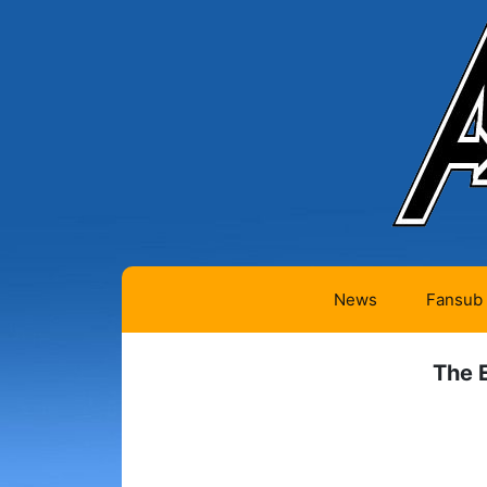
News
Fansub
Animes 
The 
Animes 
Animes
(334)