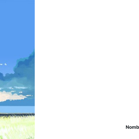
Animes 
(256)
Animes
(13)
Tous le
Nombr