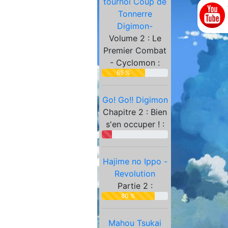
tournoi Coup de
Partenaires
Tonnerre
Digimon-
Volume 2 : Le
Premier Combat
- Cyclomon :
65 %
Go! Go!! Digimon
Chapitre 2 : Bien
s'en occuper ! :
Hajime no Ippo -
Revolution
Partie 2 :
80 %
Mahou Tsukai