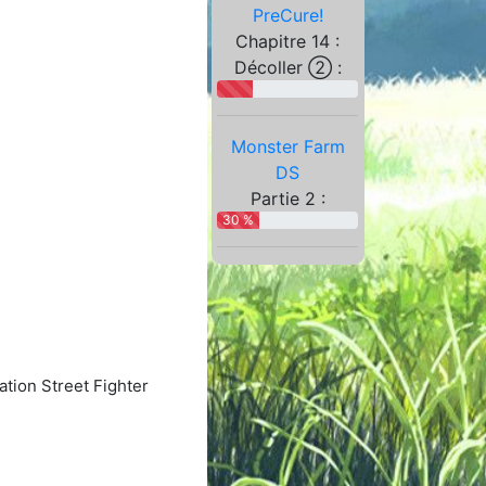
PreCure!
Chapitre 14 :
Décoller ② :
Monster Farm
DS
Partie 2 :
30 %
tion Street Fighter