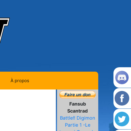
À propos
Contact
Fansub
Histoire de la team
Scantrad
Battle!! Digimon
L'équipe
Partie 1 -Le