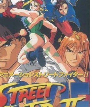
licenciés
Mangas terminés
(Privés) (132)
 abandonnés
Mangas terminés
(Publics) (88)
s animes (604)
Mangas en pause (7)
Mangas licenciés (19)
Mangas abandonnés
(0)
Tous les mangas
(273)