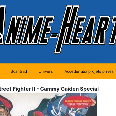
Scantrad
Univers
Accéder aux projets privés
futurs (0)
Mangas futurs (12)
treet Fighter II - Cammy Gaiden Special
en cours (1)
Mangas en cours
(Privés) (4)
 terminés
Mangas en cours
(Publics) (11)