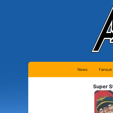
News
Fansub
Animes 
Super S
Animes 
Animes
(334)