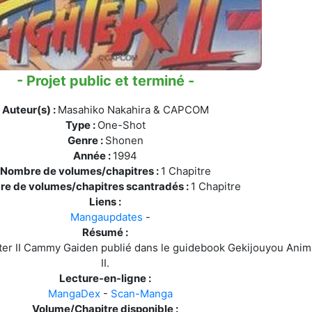
- Projet public et terminé -
Auteur(s) :
Masahiko Nakahira & CAPCOM
Type :
One-Shot
Genre :
Shonen
Année :
1994
Nombre de volumes/chapitres :
1 Chapitre
e de volumes/chapitres scantradés :
1 Chapitre
Liens :
Mangaupdates
-
Résumé :
hter II Cammy Gaiden publié dans le guidebook Gekijouyou Anima
II.
Lecture-en-ligne :
MangaDex
-
Scan-Manga
Volume/Chapitre disponible :