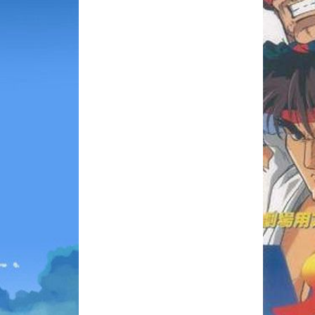
Animes 
(256)
Animes
(13)
Tous le