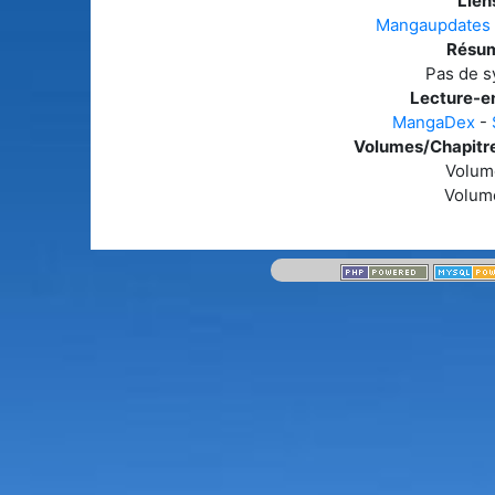
Liens
Mangaupdates
Résum
Pas de s
Lecture-en
MangaDex
-
Volumes/Chapitre
Volum
Volum