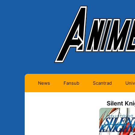
News
Fansub
Scantrad
Univ
Animes futurs (0)
Mangas futurs (12)
Silent Kn
Animes en cours (1)
Mangas en cours
(Privés) (4)
Animes terminés
(334)
Mangas en cours
(Publics) (11)