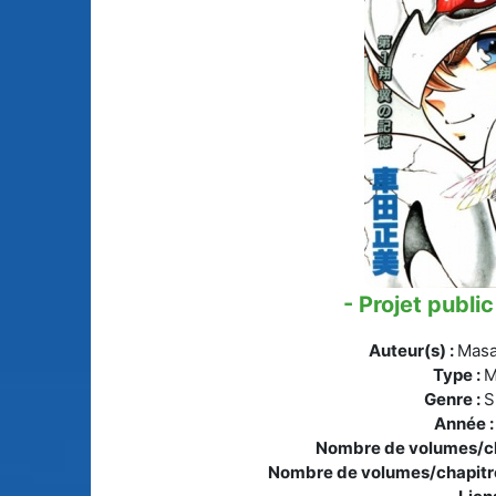
Animes licenciés
(256)
Mangas terminés
(Privés) (132)
Animes abandonnés
(13)
Mangas terminés
(Publics) (88)
Tous les animes (604)
Mangas en pause (7
Mangas licenciés (1
Mangas abandonné
(0)
- Projet public
Tous les mangas
Auteur(s) :
Masa
(273)
Type :
M
Genre :
S
Année 
Nombre de volumes/ch
Nombre de volumes/chapitre