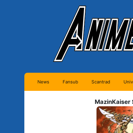
News
Fansub
Scantrad
Univ
Animes futurs (0)
Mangas futurs (12)
MazinKaiser 
Animes en cours (1)
Mangas en cours
(Privés) (4)
Animes terminés
(334)
Mangas en cours
(Publics) (11)