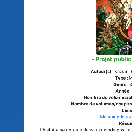
Animes licenciés
(256)
Mangas terminés
(Privés) (132)
Animes abandonnés
(13)
Mangas terminés
(Publics) (88)
Tous les animes (604)
Mangas en pause (7
- Projet public
Mangas licenciés (1
Auteur(s) :
Kazumi 
Mangas abandonné
(0)
Type :
M
Genre :
S
Tous les mangas
Année 
(273)
Nombre de volumes/ch
Nombre de volumes/chapitre
Liens
Mangaupdates
Résum
L'histoire se déroule dans un monde post-at