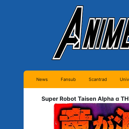
News
Fansub
Scantrad
Univ
Animes futurs (0)
Mangas futurs (12)
Super Robot Taisen Alpha α TH
Animes en cours (1)
Mangas en cours
(Privés) (4)
Animes terminés
(334)
Mangas en cours
(Publics) (11)