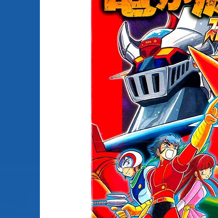
Animes licenciés
(256)
Mangas terminés
(Privés) (132)
Animes abandonnés
(13)
Mangas terminés
(Publics) (88)
Tous les animes (604)
Mangas en pause (7
Mangas licenciés (1
Mangas abandonné
(0)
Tous les mangas
(273)