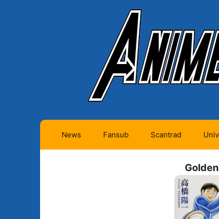
News
Fansub
Scantrad
Univ
Animes futurs (0)
Mangas futurs (12)
Golden
Animes en cours (1)
Mangas en cours
(Privés) (4)
Animes terminés
(334)
Mangas en cours
(Publics) (11)