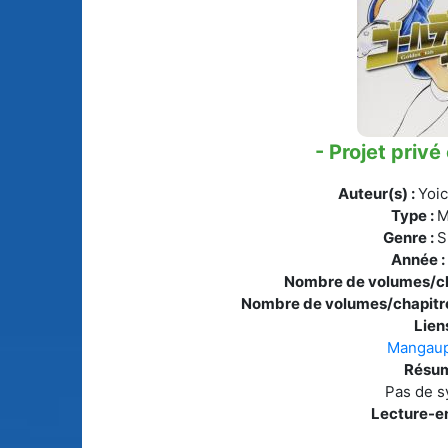
Animes licenciés
(256)
Mangas terminés
(Privés) (132)
Animes abandonnés
(13)
Mangas terminés
(Publics) (88)
Tous les animes (604)
- Projet privé
Mangas en pause (7
Auteur(s) :
Yoic
Mangas licenciés (1
Type :
M
Genre :
S
Mangas abandonné
Année 
(0)
Nombre de volumes/ch
Nombre de volumes/chapitre
Tous les mangas
(273)
Liens
Mangaup
Résum
Pas de s
Lecture-en