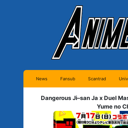
News
Fansub
Scantrad
Univ
Animes futurs (0)
Mangas futurs (12)
Dangerous Ji–san Ja x Duel Mas
Animes en cours (1)
Mangas en cours
Yume no C
(Privés) (4)
Animes terminés
(334)
Mangas en cours
(Publics) (11)