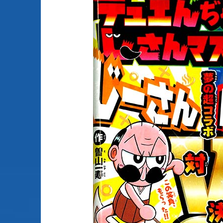
Animes licenciés
(256)
Mangas terminés
(Privés) (132)
Animes abandonnés
(13)
Mangas terminés
(Publics) (88)
Tous les animes (604)
Mangas en pause (7
Mangas licenciés (1
Mangas abandonné
(0)
Tous les mangas
(273)