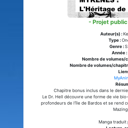
- Projet public
Auteur(s) :
Ke
Type :
On
Genre :
S
Année :
Nombre de volumes/ch
Nombre de volumes/chapitr
Liens
MyAni
Résum
Chapitre bonus inclus dans le derni
Le Dr. Hell découvre une forme de vie bi
profondeurs de l'île de Bardos et se rend co
Mazing
Manga traduit