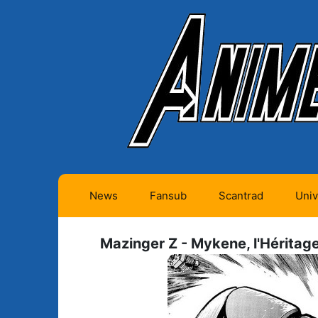
News
Fansub
Scantrad
Univ
Animes futurs (0)
Mangas futurs (12)
Mazinger Z - Mykene, l'Héritage 
Animes en cours (1)
Mangas en cours
(Privés) (4)
Animes terminés
(334)
Mangas en cours
(Publics) (11)