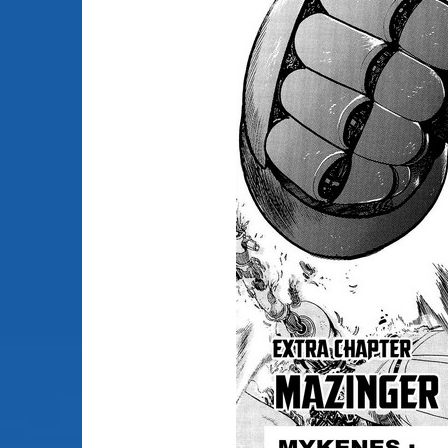
Animes licenciés
(256)
Mangas terminés
(Privés) (132)
Animes abandonnés
(13)
Mangas terminés
(Publics) (88)
Tous les animes (604)
Mangas en pause (7
Mangas licenciés (1
Mangas abandonné
(0)
Tous les mangas
(273)