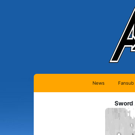
News
Fansub
Animes 
Sword 
Animes 
Animes
(334)