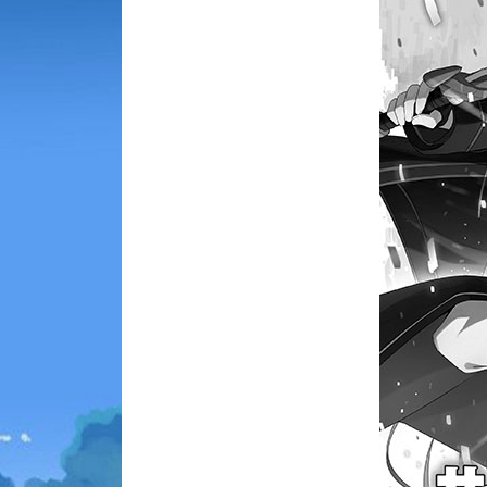
Animes 
(256)
Animes
(13)
Tous le