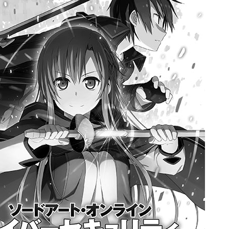
licenciés
Mangas terminés
(Privés) (132)
 abandonnés
Mangas terminés
(Publics) (88)
s animes (604)
Mangas en pause (7)
Mangas licenciés (19)
Mangas abandonnés
(0)
Tous les mangas
(273)