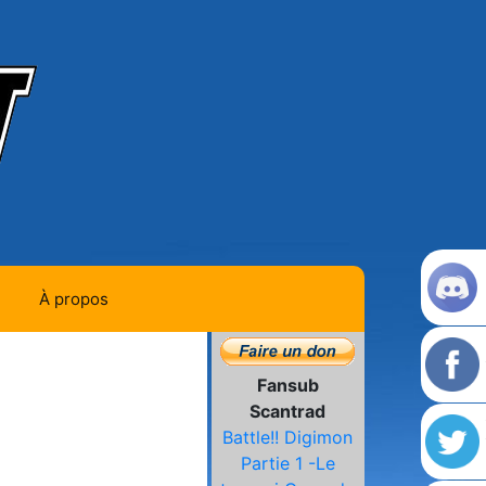
À propos
Contact
Fansub
Histoire de la team
Scantrad
Battle!! Digimon
L'équipe
Partie 1 -Le