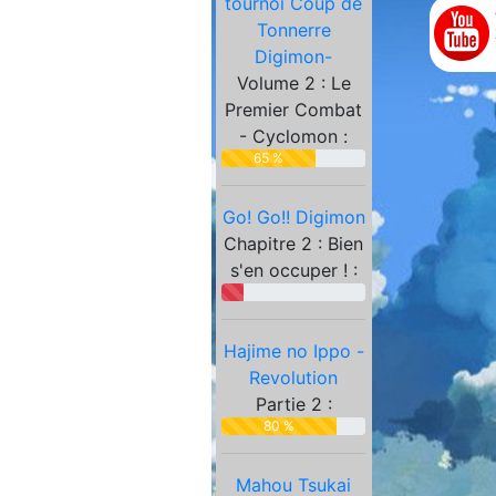
tournoi Coup de
Partenaires
Tonnerre
Digimon-
Volume 2 : Le
Premier Combat
- Cyclomon :
65 %
Go! Go!! Digimon
Chapitre 2 : Bien
s'en occuper ! :
Hajime no Ippo -
Revolution
Partie 2 :
80 %
Mahou Tsukai