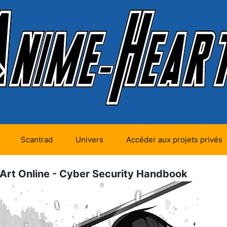
Scantrad
Univers
Accéder aux projets privés
futurs (0)
Mangas futurs (12)
Art Online - Cyber Security Handbook
en cours (1)
Mangas en cours
(Privés) (4)
 terminés
Mangas en cours
(Publics) (11)