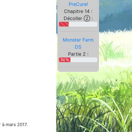
PreCure!
Chapitre 14 :
Décoller ② :
Monster Farm
DS
Partie 2 :
30 %
r à mars 2017.