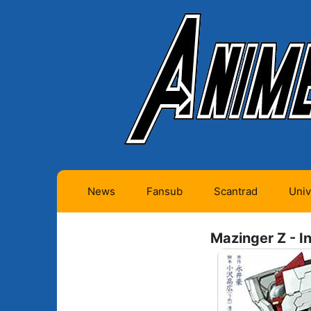
News
Fansub
Scantrad
Univ
Animes futurs (0)
Mangas futurs (12)
Mazinger Z - I
Animes en cours (1)
Mangas en cours
(Privés) (4)
Animes terminés
(334)
Mangas en cours
(Publics) (11)