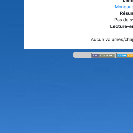
Liens
Mangaup
Résum
Pas de s
Lecture-en
Aucun volumes/chap