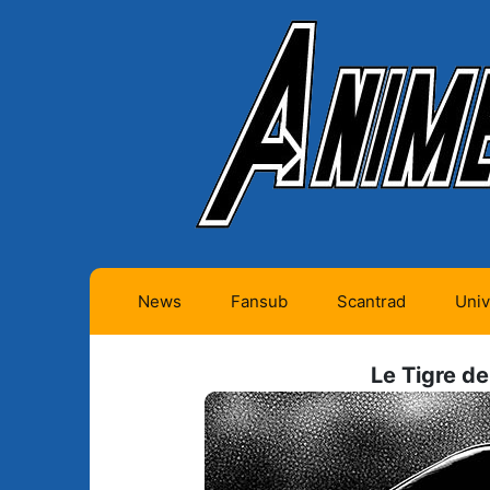
News
Fansub
Scantrad
Univ
Animes futurs (0)
Mangas futurs (12)
Le Tigre de
Animes en cours (1)
Mangas en cours
(Privés) (4)
Animes terminés
(334)
Mangas en cours
(Publics) (11)