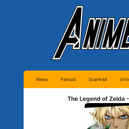
News
Fansub
Scantrad
Univ
Animes futurs (0)
Mangas futurs (12)
The Legend of Zelda -
Animes en cours (1)
Mangas en cours
(Privés) (4)
Animes terminés
(334)
Mangas en cours
(Publics) (11)