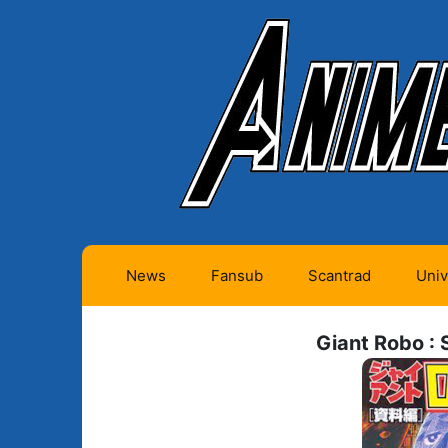
News
Fansub
Scantrad
Univ
Animes futurs (0)
Mangas futurs (12)
Giant Robo : 
Animes en cours (1)
Mangas en cours
(Privés) (4)
Animes terminés
(334)
Mangas en cours
(Publics) (11)