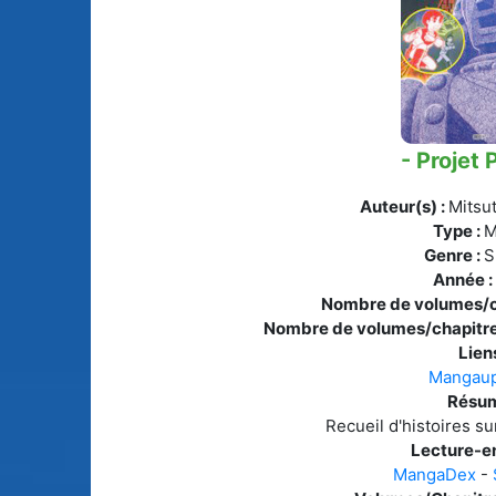
Animes licenciés
(256)
Mangas terminés
(Privés) (132)
Animes abandonnés
(13)
Mangas terminés
(Publics) (88)
Tous les animes (604)
- Projet 
Mangas en pause (7
Auteur(s) :
Mitsu
Mangas licenciés (1
Type :
M
Genre :
S
Mangas abandonné
Année :
(0)
Nombre de volumes/c
Nombre de volumes/chapitre
Tous les mangas
Liens
(273)
Mangaup
Résum
Recueil d'histoires su
Lecture-en
MangaDex
-