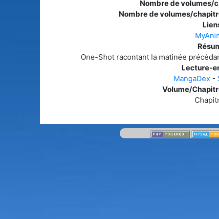
Nombre de volumes/ch
Nombre de volumes/chapitr
Liens
MyAni
Résum
One-Shot racontant la matinée précédan
Lecture-en
MangaDex
-
Volume/Chapitre
Chapit