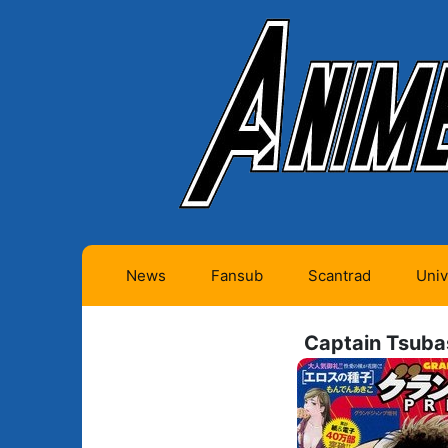
News
Fansub
Scantrad
Univ
Animes futurs (0)
Mangas futurs (12)
Captain Tsub
Animes en cours (1)
Mangas en cours
(Privés) (4)
Animes terminés
(334)
Mangas en cours
(Publics) (11)