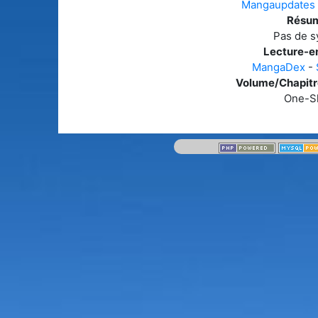
Mangaupdates
Résum
Pas de s
Lecture-en
MangaDex
-
Volume/Chapitre
One-S