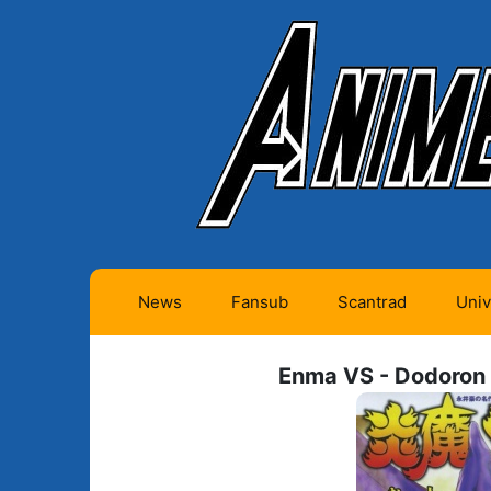
News
Fansub
Scantrad
Univ
Animes futurs (0)
Mangas futurs (12)
Enma VS - Dodoron
Animes en cours (1)
Mangas en cours
(Privés) (4)
Animes terminés
(334)
Mangas en cours
(Publics) (11)