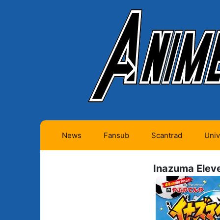
News
Fansub
Scantrad
Univ
Animes futurs (0)
Mangas futurs (12)
Inazuma Elev
Animes en cours (1)
Mangas en cours
(Privés) (4)
Animes terminés
(334)
Mangas en cours
(Publics) (11)