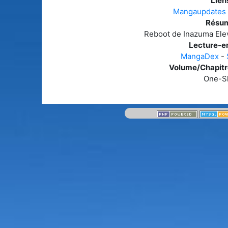
Liens
Mangaupdates
Résum
Reboot de Inazuma Ele
Lecture-en
MangaDex
-
Volume/Chapitre
One-S