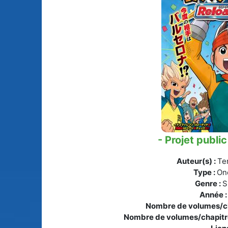
Animes licenciés
(256)
Mangas terminés
(Privés) (132)
Animes abandonnés
(13)
Mangas terminés
(Publics) (88)
Tous les animes (604)
Mangas en pause (7
Mangas licenciés (1
Mangas abandonné
(0)
- Projet public
Tous les mangas
Auteur(s) :
Te
(273)
Type :
On
Genre :
S
Année 
Nombre de volumes/ch
Nombre de volumes/chapitr