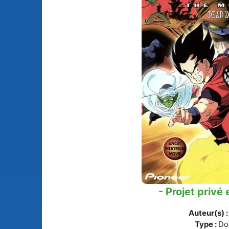
Animes licenciés
(256)
Mangas terminés
(Privés) (132)
Animes abandonnés
(13)
Mangas terminés
(Publics) (88)
Tous les animes (604)
Mangas en pause (7
Mangas licenciés (1
Mangas abandonné
(0)
Tous les mangas
(273)
- Projet privé 
Auteur(s) 
Type :
Do