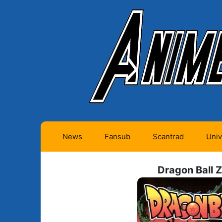
News
Fansub
Scantrad
Univ
Animes futurs (0)
Mangas futurs (12)
Dragon Ball Z
Animes en cours (1)
Mangas en cours
(Privés) (4)
Animes terminés
(334)
Mangas en cours
(Publics) (11)