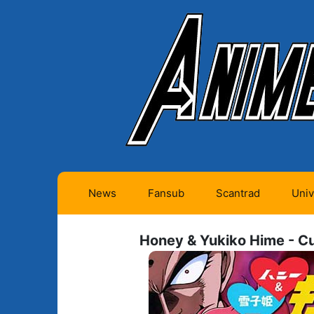
News
Fansub
Scantrad
Univ
Animes futurs (0)
Mangas futurs (12)
Honey & Yukiko Hime - Cu
Animes en cours (1)
Mangas en cours
(Privés) (4)
Animes terminés
(334)
Mangas en cours
(Publics) (11)