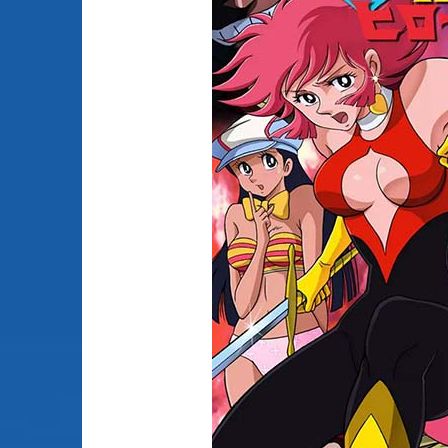
Animes licenciés
(256)
Mangas terminés
(Privés) (132)
Animes abandonnés
(13)
Mangas terminés
(Publics) (88)
Tous les animes (604)
Mangas en pause (7
Mangas licenciés (1
Mangas abandonné
(0)
Tous les mangas
(273)