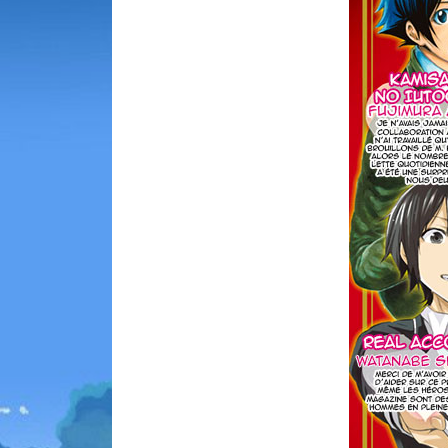
Animes 
(256)
Animes
(13)
Tous le