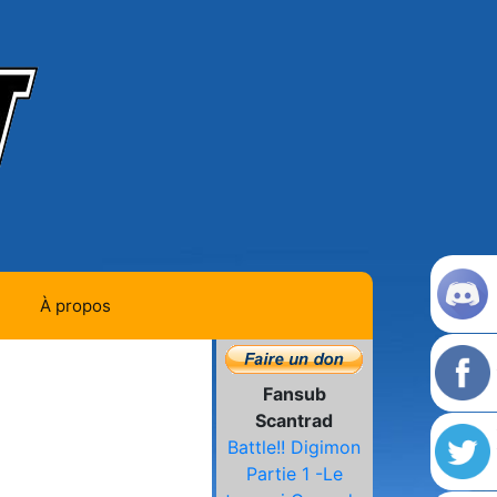
À propos
Contact
Fansub
Histoire de la team
Scantrad
Battle!! Digimon
L'équipe
Partie 1 -Le