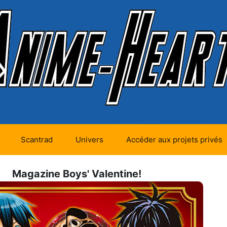
Scantrad
Univers
Accéder aux projets privés
futurs (0)
Mangas futurs (12)
Magazine Boys' Valentine!
en cours (1)
Mangas en cours
(Privés) (4)
 terminés
Mangas en cours
(Publics) (11)