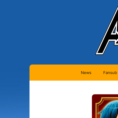
News
Fansub
Animes 
Animes 
Animes
(334)