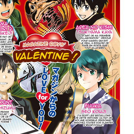
licenciés
Mangas terminés
(Privés) (132)
 abandonnés
Mangas terminés
(Publics) (88)
s animes (604)
Mangas en pause (7)
Mangas licenciés (19)
Mangas abandonnés
(0)
Tous les mangas
(273)