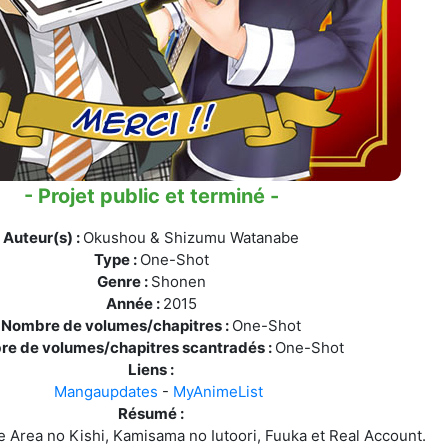
- Projet public et terminé -
Auteur(s) :
Okushou & Shizumu Watanabe
Type :
One-Shot
Genre :
Shonen
Année :
2015
Nombre de volumes/chapitres :
One-Shot
e de volumes/chapitres scantradés :
One-Shot
Liens :
Mangaupdates
-
MyAnimeList
Résumé :
 Area no Kishi, Kamisama no Iutoori, Fuuka et Real Account.