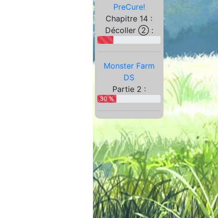
PreCure!
Chapitre 14 :
Décoller ② :
Monster Farm
DS
Partie 2 :
30 %