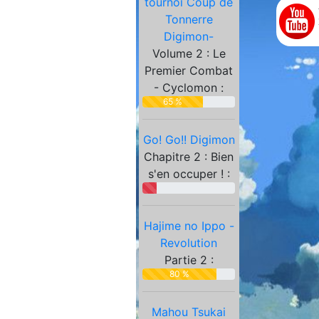
tournoi Coup de
Partenaires
Tonnerre
Digimon-
Volume 2 : Le
Premier Combat
- Cyclomon :
65 %
Go! Go!! Digimon
Chapitre 2 : Bien
s'en occuper ! :
Hajime no Ippo -
Revolution
Partie 2 :
80 %
Mahou Tsukai