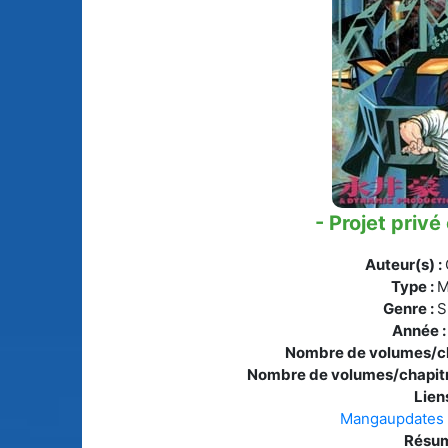
Animes licenciés
(256)
Mangas terminés
(Privés) (132)
Animes abandonnés
(13)
Mangas terminés
(Publics) (88)
Tous les animes (604)
Mangas en pause (7
Mangas licenciés (1
- Projet privé
Mangas abandonné
(0)
Auteur(s) :
Type :
M
Tous les mangas
Genre :
S
(273)
Année 
Nombre de volumes/ch
Nombre de volumes/chapitr
Liens
Mangaupdates
Résum