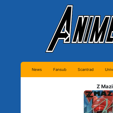
News
Fansub
Scantrad
Univ
Animes futurs (0)
Mangas futurs (12)
Z Mazi
Animes en cours (1)
Mangas en cours
(Privés) (4)
Animes terminés
(334)
Mangas en cours
(Publics) (11)