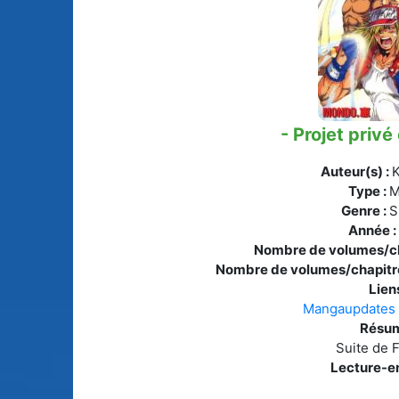
Animes licenciés
(256)
Mangas terminés
(Privés) (132)
Animes abandonnés
(13)
Mangas terminés
(Publics) (88)
Tous les animes (604)
- Projet privé
Mangas en pause (7
Auteur(s) :
K
Mangas licenciés (1
Type :
M
Genre :
S
Mangas abandonné
Année 
(0)
Nombre de volumes/ch
Nombre de volumes/chapitre
Tous les mangas
(273)
Liens
Mangaupdates
Résum
Suite de F
Lecture-en