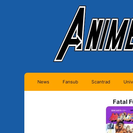
News
Fansub
Scantrad
Univ
Animes futurs (0)
Mangas futurs (12)
Fatal F
Animes en cours (1)
Mangas en cours
(Privés) (4)
Animes terminés
(334)
Mangas en cours
(Publics) (11)