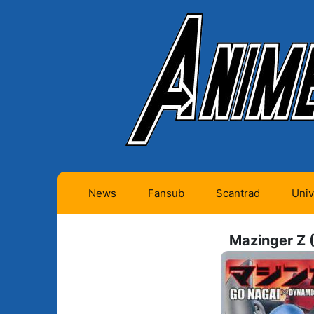
News
Fansub
Scantrad
Univ
Animes futurs (0)
Mangas futurs (12)
Mazinger Z 
Animes en cours (1)
Mangas en cours
(Privés) (4)
Animes terminés
(334)
Mangas en cours
(Publics) (11)