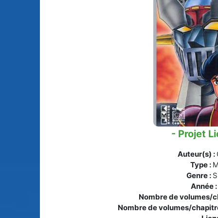
Animes licenciés
(256)
Mangas terminés
(Privés) (132)
Animes abandonnés
(13)
Mangas terminés
(Publics) (88)
Tous les animes (604)
Mangas en pause (7
Mangas licenciés (1
Mangas abandonné
(0)
- Projet L
Tous les mangas
Auteur(s) :
(273)
Type :
M
Genre :
S
Année 
Nombre de volumes/ch
Nombre de volumes/chapitre