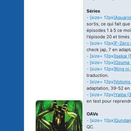
Séries
- [size= 12px]
Aquario
sortis, ce qui fait q
épisodes 1 à 5 ce moi
l'épisode 20 et timés 
- [size= 12px]
F-Zero 
check jap, 7 en adapt
- [size= 12px]
Isekai (
- [size= 12px]
Ozuma (
- [size= 12px]
Ring ni
traduction.
- [size= 12px]
Votoms 
adaptation, 39-52 en 
- [size= 12px]
Yaiba (
en test pour reprendr
OAVs
- [size= 12px]
Gundam 
QC.