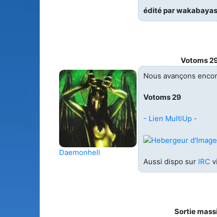
édité par wakabaya
Votoms 2
Nous avançons encore
Votoms 29
- Lien MultiUp -
Daemonhell
Aussi dispo sur
IRC
v
Sortie mass