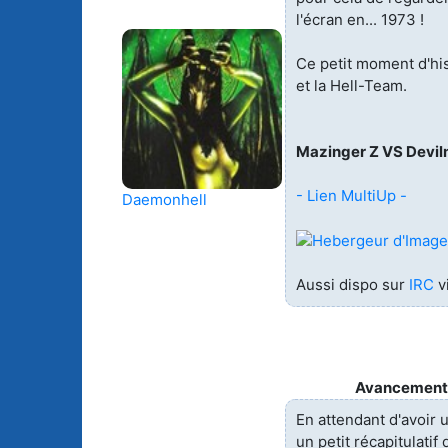
l'écran en... 1973 !
Animes licenciés
(256)
Mangas terminés
(Privés) (132)
Ce petit moment d'hi
Animes abandonnés
et la Hell-Team.
(13)
Mangas terminés
(Publics) (88)
Tous les animes (604)
Mazinger Z VS Devi
Mangas en pause (7
- Lien MultiUp -
Daemonhell
Mangas licenciés (1
Mangas abandonné
(0)
Aussi dispo sur
IRC
v
Tous les mangas
(273)
Avancement 
En attendant d'avoir 
un petit récapitulatif