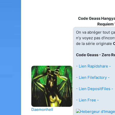
Code Geass Hangyak
Requiem
On va abréger tout ç
n'y voyez pas d'incon
de la série originale
Code Geass - Zero 
- Lien Rapidshare -
- Lien Filefactory -
- Lien DepositFiles -
- Lien Free -
Daemonhell