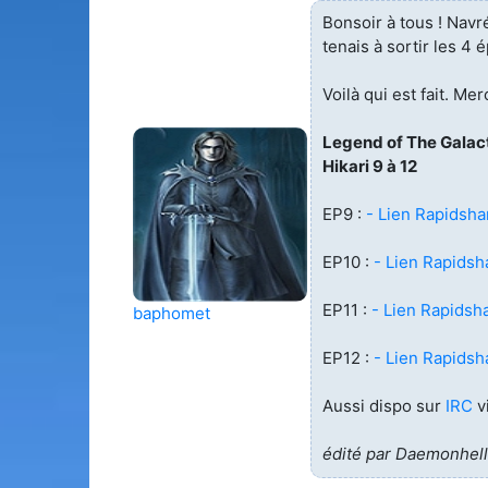
Bonsoir à tous ! Navr
tenais à sortir les 4 
Voilà qui est fait. Mer
Legend of The Galact
Hikari 9 à 12
EP9 :
- Lien Rapidsha
EP10 :
- Lien Rapidsh
EP11 :
- Lien Rapidsha
baphomet
EP12 :
- Lien Rapidsh
Aussi dispo sur
IRC
v
édité par Daemonhell