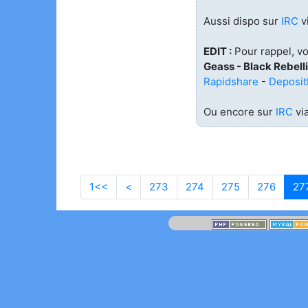
Aussi dispo sur
IRC
v
EDIT :
Pour rappel, vo
Geass - Black Rebell
Rapidshare
-
Deposit
Ou encore sur
IRC
vi
1<<
Aller à la première page
<
Page précédente
273
274
275
276
27