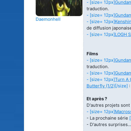
- [size= 12px]
Gundam 
traduction.
- [size= 12px]
Gundam 
Daemonhell
- [size= 12px]
Kenshin
de diffusion japonais
- [size= 12px]
LOGH Se
Films
- [size= 12px]
Gundam 
traduction.
- [size= 12px]
Gundam 
- [size= 12px]
Turn A 
Butterfly (1/2)
[/size]
:
Et après ?
D'autres projets sont
- [size= 12px]
Macross
- La prochaine série
- D'autres surprises..