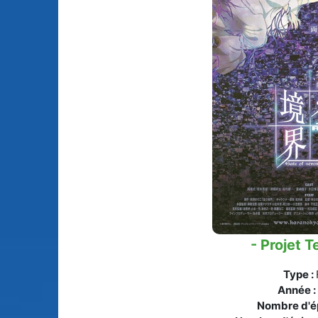
Animes licenciés
(256)
Mangas terminés
(Privés) (132)
Animes abandonnés
(13)
Mangas terminés
(Publics) (88)
Tous les animes (604)
Mangas en pause (7
Mangas licenciés (1
Mangas abandonné
(0)
Tous les mangas
(273)
- Projet T
Type :
Année :
Nombre d'é