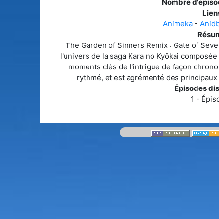
Nombre d'épiso
Liens
Animeka
-
Anid
Résum
The Garden of Sinners Remix : Gate of Sev
l'univers de la saga Kara no Kyôkai composée 
moments clés de l'intrigue de façon chronol
rythmé, et est agrémenté des principau
Épisodes dis
1 - Épis