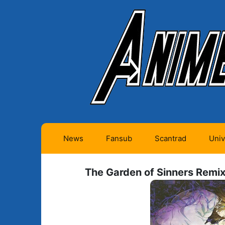
News
Fansub
Scantrad
Univ
Animes futurs (0)
Mangas futurs (12)
The Garden of Sinners Remix
Animes en cours (1)
Mangas en cours
(Privés) (4)
Animes terminés
(334)
Mangas en cours
(Publics) (11)