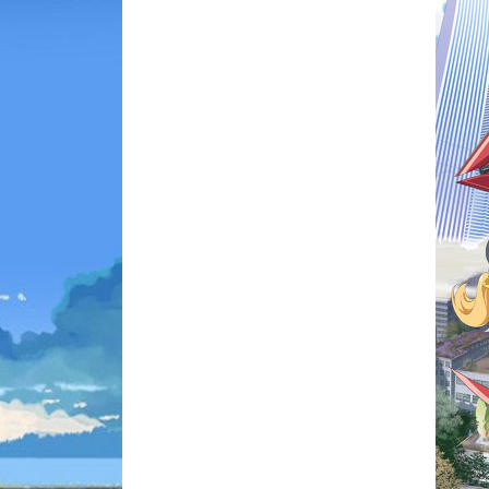
Animes 
(256)
Animes
(13)
Tous le