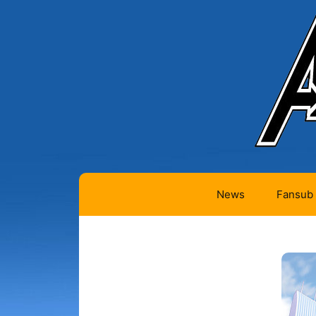
News
Fansub
Animes 
Animes 
Animes
(334)