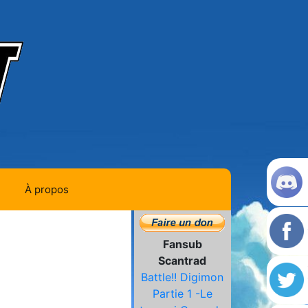
À propos
Contact
Fansub
Histoire de la team
Scantrad
Battle!! Digimon
L'équipe
Partie 1 -Le