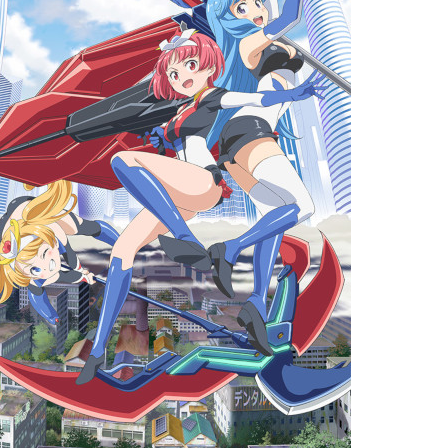
licenciés
Mangas terminés
(Privés) (132)
 abandonnés
Mangas terminés
(Publics) (88)
s animes (604)
Mangas en pause (7)
Mangas licenciés (19)
Mangas abandonnés
(0)
Tous les mangas
(273)