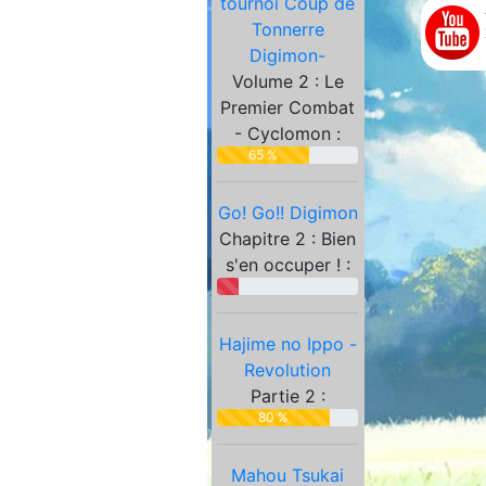
tournoi Coup de
Partenaires
Tonnerre
Digimon-
Volume 2 : Le
Premier Combat
- Cyclomon :
65 %
Go! Go!! Digimon
Chapitre 2 : Bien
s'en occuper ! :
Hajime no Ippo -
Revolution
Partie 2 :
80 %
Mahou Tsukai