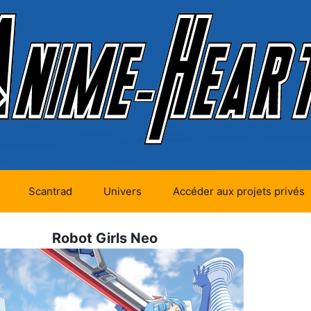
Scantrad
Univers
Accéder aux projets privés
futurs (0)
Mangas futurs (12)
Robot Girls Neo
en cours (1)
Mangas en cours
(Privés) (4)
 terminés
Mangas en cours
(Publics) (11)