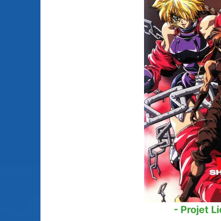
Animes licenciés
(256)
Mangas terminés
(Privés) (132)
Animes abandonnés
(13)
Mangas terminés
(Publics) (88)
Tous les animes (604)
Mangas en pause (7
Mangas licenciés (1
Mangas abandonné
(0)
Tous les mangas
(273)
- Projet L