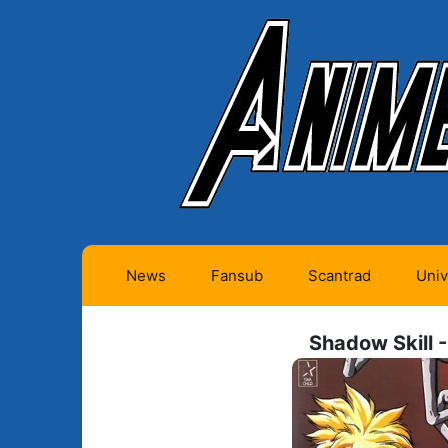
News
Fansub
Scantrad
Univ
Animes futurs (0)
Mangas futurs (12)
Shadow Skill -
Animes en cours (1)
Mangas en cours
(Privés) (4)
Animes terminés
(334)
Mangas en cours
(Publics) (11)