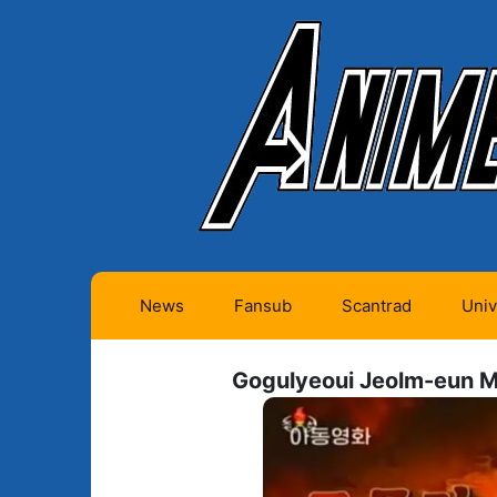
News
Fansub
Scantrad
Univ
Animes futurs (0)
Mangas futurs (12)
Gogulyeoui Jeolm-eun Mu
Animes en cours (1)
Mangas en cours
(Privés) (4)
Animes terminés
(334)
Mangas en cours
(Publics) (11)