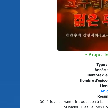
Animes licenciés
(256)
Mangas terminés
(Privés) (132)
Animes abandonnés
(13)
Mangas terminés
(Publics) (88)
Tous les animes (604)
Mangas en pause (7
Mangas licenciés (1
- Projet T
Mangas abandonné
(0)
Type :
Année 
Tous les mangas
Nombre d'é
(273)
Nombre d'épiso
Liens
Ani
Résum
Générique servant d'introduction à l'a
Musadeul (Les Jeunes Co