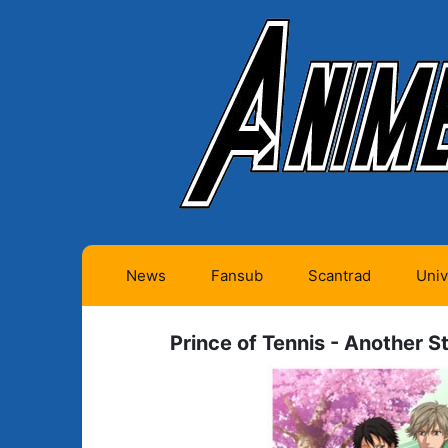
News
Fansub
Scantrad
Univ
Animes futurs (0)
Mangas futurs (12)
Prince of Tennis - Another St
Animes en cours (1)
Mangas en cours
(Privés) (4)
Animes terminés
(334)
Mangas en cours
(Publics) (11)