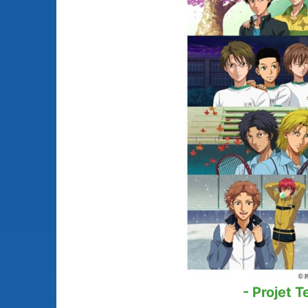
Animes licenciés
(256)
Mangas terminés
(Privés) (132)
Animes abandonnés
(13)
Mangas terminés
(Publics) (88)
Tous les animes (604)
Mangas en pause (7
Mangas licenciés (1
Mangas abandonné
(0)
Tous les mangas
(273)
- Projet T