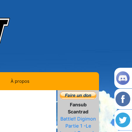
À propos
Contact
Fansub
Histoire de la team
Scantrad
Battle!! Digimon
L'équipe
Partie 1 -Le