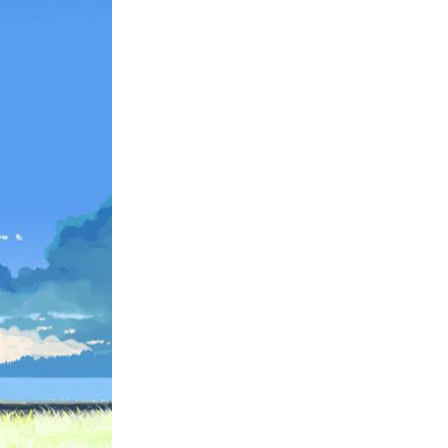
Animes 
(256)
Animes
(13)
Tous le