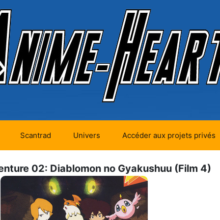
Scantrad
Univers
Accéder aux projets privés
futurs (0)
Mangas futurs (12)
nture 02: Diablomon no Gyakushuu (Film 4)
en cours (1)
Mangas en cours
(Privés) (4)
 terminés
Mangas en cours
(Publics) (11)