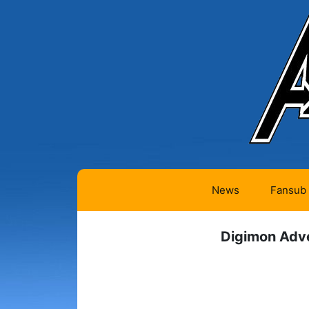
News
Fansub
Animes 
Digimon Adve
Animes 
Animes
(334)