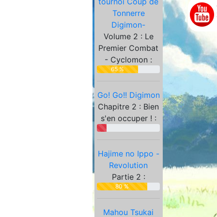
tournoi Coup de
Partenaires
Tonnerre
Digimon-
Volume 2 : Le
Premier Combat
- Cyclomon :
65 %
Go! Go!! Digimon
Chapitre 2 : Bien
s'en occuper ! :
Hajime no Ippo -
Revolution
Partie 2 :
80 %
Mahou Tsukai