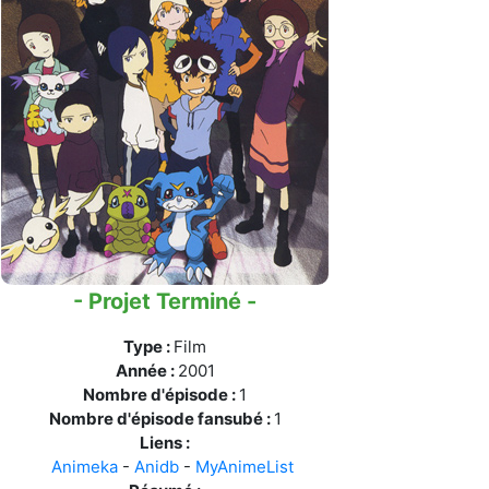
licenciés
Mangas terminés
(Privés) (132)
 abandonnés
Mangas terminés
(Publics) (88)
s animes (604)
Mangas en pause (7)
Mangas licenciés (19)
Mangas abandonnés
(0)
- Projet Terminé -
Tous les mangas
Type :
Film
(273)
Année :
2001
Nombre d'épisode :
1
Nombre d'épisode fansubé :
1
Liens :
Animeka
-
Anidb
-
MyAnimeList