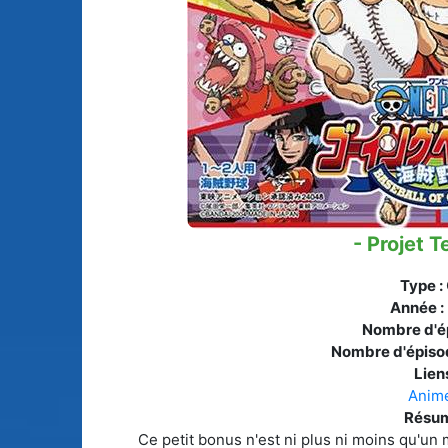
Animes licenciés
(256)
Mangas terminés
(Privés) (132)
Animes abandonnés
(13)
Mangas terminés
(Publics) (88)
Tous les animes (604)
Mangas en pause (7
Mangas licenciés (1
- Projet T
Mangas abandonné
(0)
Type :
Tous les mangas
Année :
(273)
Nombre d'é
Nombre d'épiso
Liens
Anim
Résum
Ce petit bonus n'est ni plus ni moins qu'un 