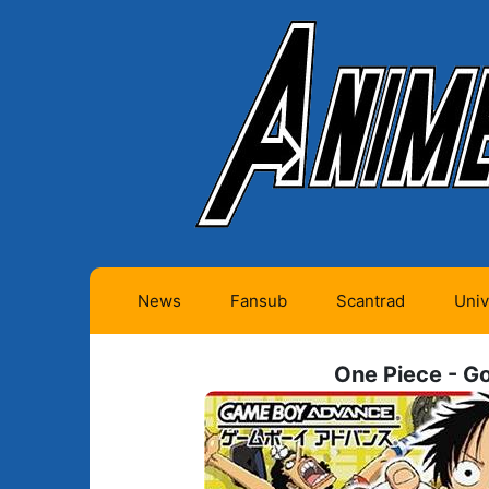
News
Fansub
Scantrad
Univ
Animes futurs (0)
Mangas futurs (12)
One Piece - Go
Animes en cours (1)
Mangas en cours
(Privés) (4)
Animes terminés
(334)
Mangas en cours
(Publics) (11)