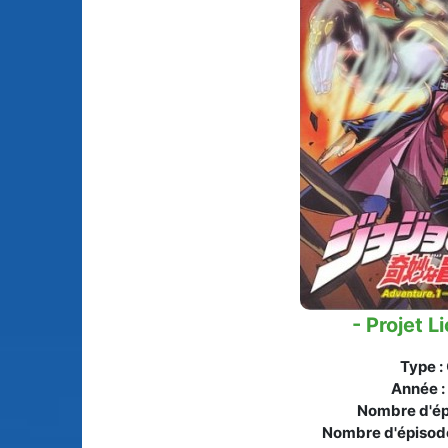
Animes licenciés
(256)
Mangas terminés
(Privés) (132)
Animes abandonnés
(13)
Mangas terminés
(Publics) (88)
Tous les animes (604)
Mangas en pause (7
Mangas licenciés (1
Mangas abandonné
(0)
Tous les mangas
(273)
- Projet L
Type :
Année :
Nombre d'ép
Nombre d'épisod