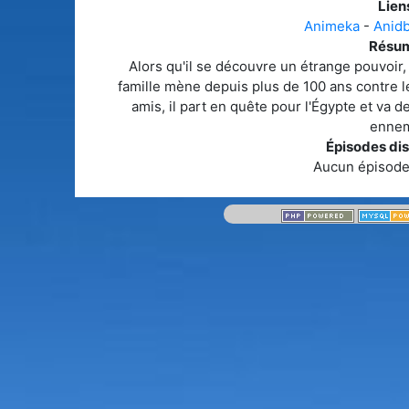
Liens
Animeka
-
Anid
Résum
Alors qu'il se découvre un étrange pouvoir, 
famille mène depuis plus de 100 ans contre l
amis, il part en quête pour l'Égypte et va de
ennemi
Épisodes dis
Aucun épisode