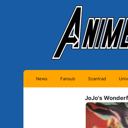
News
Fansub
Scantrad
Univ
Animes futurs (0)
Mangas futurs (12)
JoJo's Wonderf
Animes en cours (1)
Mangas en cours
(Privés) (4)
Animes terminés
(334)
Mangas en cours
(Publics) (11)