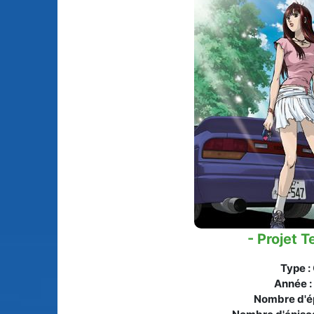
Animes licenciés
(256)
Mangas terminés
(Privés) (132)
Animes abandonnés
(13)
Mangas terminés
(Publics) (88)
Tous les animes (604)
Mangas en pause (7
Mangas licenciés (1
Mangas abandonné
(0)
Tous les mangas
(273)
- Projet T
Type :
Année :
Nombre d'é