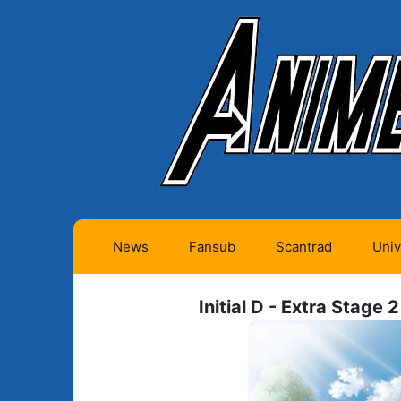
News
Fansub
Scantrad
Univ
Animes futurs (0)
Mangas futurs (12)
Initial D - Extra Stage 
Animes en cours (1)
Mangas en cours
(Privés) (4)
Animes terminés
(334)
Mangas en cours
(Publics) (11)