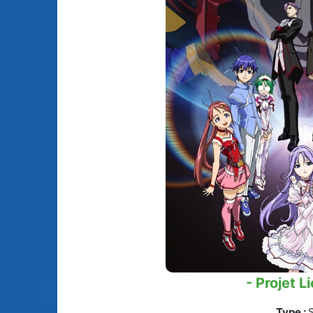
Animes licenciés
(256)
Mangas terminés
(Privés) (132)
Animes abandonnés
(13)
Mangas terminés
(Publics) (88)
Tous les animes (604)
Mangas en pause (7
Mangas licenciés (1
Mangas abandonné
(0)
Tous les mangas
(273)
- Projet L
Type :