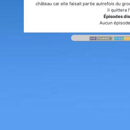
château car elle faisait partie autrefois du gr
il quittera 
Épisodes dis
Aucun épisode