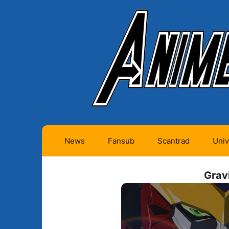
News
Fansub
Scantrad
Univ
Animes futurs (0)
Mangas futurs (12)
Grav
Animes en cours (1)
Mangas en cours
(Privés) (4)
Animes terminés
(334)
Mangas en cours
(Publics) (11)