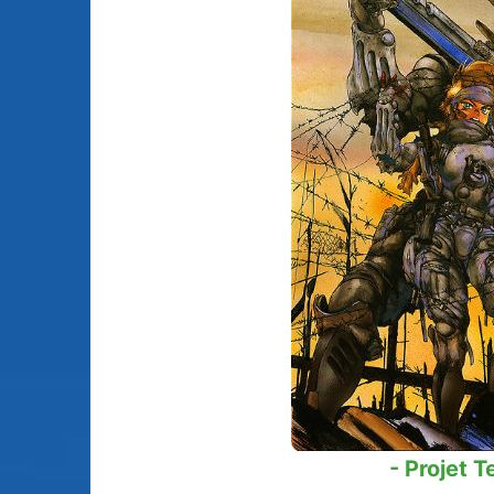
Animes licenciés
(256)
Mangas terminés
(Privés) (132)
Animes abandonnés
(13)
Mangas terminés
(Publics) (88)
Tous les animes (604)
Mangas en pause (7
Mangas licenciés (1
Mangas abandonné
(0)
Tous les mangas
(273)
- Projet T