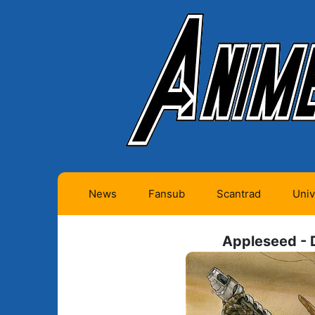
News
Fansub
Scantrad
Univ
Animes futurs (0)
Mangas futurs (12)
Appleseed - D
Animes en cours (1)
Mangas en cours
(Privés) (4)
Animes terminés
(334)
Mangas en cours
(Publics) (11)