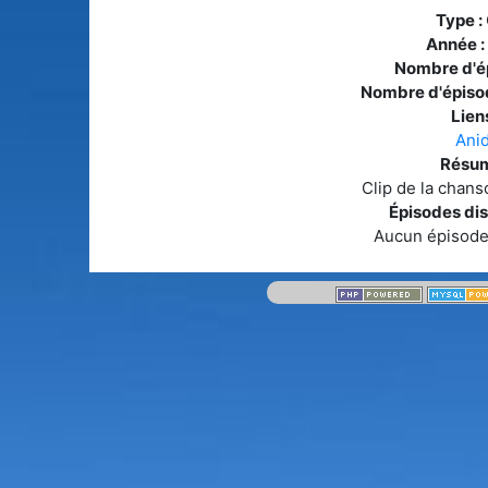
Type :
Année :
Nombre d'é
Nombre d'épiso
Liens
Ani
Résum
Clip de la chans
Épisodes dis
Aucun épisode